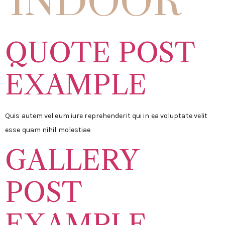
QUOTE POST
EXAMPLE
Quis autem vel eum iure reprehenderit qui in ea voluptate velit
esse quam nihil molestiae
GALLERY
POST
EXAMPLE