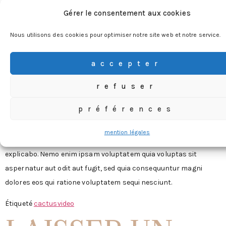
voluptas sit aspernatur aut odit aut fugit, sed quia
Gérer le consentement aux cookies
consequuntur magni dolores eos qui ratione voluptatem sequi
nesciunt.
Nous utilisons des cookies pour optimiser notre site web et notre service.
Sed ut perspiciatis unde omnis iste natus error sit voluptatem
accepter
accusantium doloremque laudantium, totam rem aperiam, eaque
ipsa quae ab illo inventore veritatis et quasi architecto beatae
refuser
vitae dicta sunt explicabo. Sed ut perspiciatis unde omnis iste
préférences
natus error sit voluptatem accusantium doloremque
laudantium, totam rem aperiam, eaque ipsa quae ab illo
mention légales
inventore veritatis et quasi architecto beatae vitae dicta sunt
explicabo. Nemo enim ipsam voluptatem quia voluptas sit
aspernatur aut odit aut fugit, sed quia consequuntur magni
dolores eos qui ratione voluptatem sequi nesciunt.
Étiqueté
cactus
video