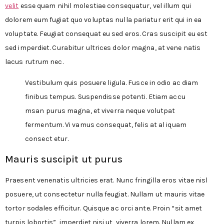
velit
esse quam nihil molestiae consequatur, vel illum qui
dolorem eum fugiat quo voluptas nulla pariatur erit qui in ea
voluptate. Feugiat consequat eu sed eros. Cras suscipit eu est
sed imperdiet. Curabitur ultrices dolor magna, at vene natis
lacus rutrum nec.
Vestibulum quis posuere ligula. Fusce in odio ac diam
finibus tempus. Suspendisse potenti. Etiam accu
msan purus magna, et viverra neque volutpat
fermentum. Vi vamus consequat, felis at al iquam
consect etur.
Mauris suscipit ut purus
Praesent venenatis ultricies erat. Nunc fringilla eros vitae nisl
posuere, ut consectetur nulla feugiat. Nullam ut mauris vitae
tortor sodales efficitur. Quisque ac orci ante. Proin “sit amet
turpis lobortis”, imperdiet nisi ut, viverra lorem. Nullam ex