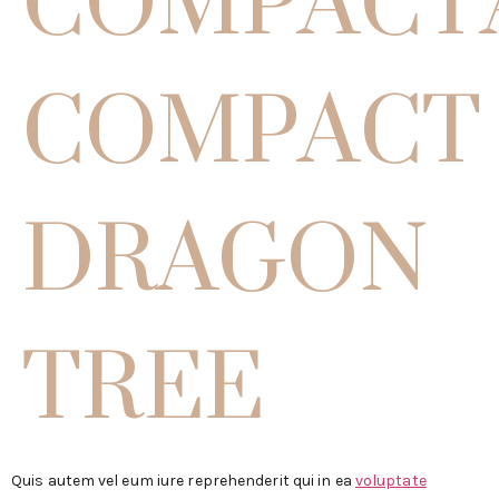
COMPACT
DRAGON
TREE
Quis autem vel eum iure reprehenderit qui in ea
voluptate