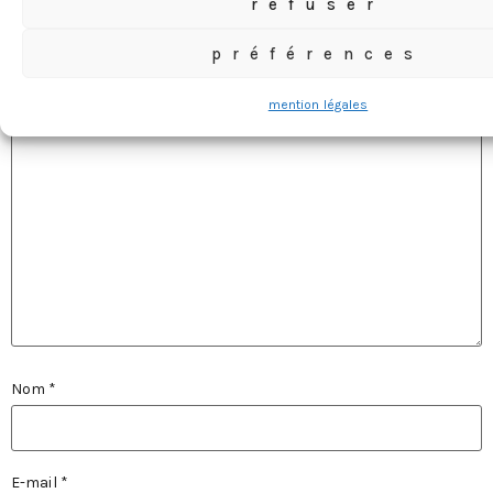
refuser
Votre adresse e-mail ne sera pas publiée.
Les champs
préférences
obligatoires sont indiqués avec
*
Commentaire
*
mention légales
Nom
*
E-mail
*