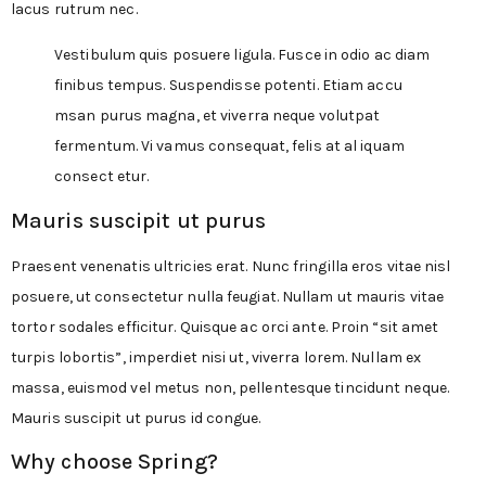
lacus rutrum nec.
Vestibulum quis posuere ligula. Fusce in odio ac diam
finibus tempus. Suspendisse potenti. Etiam accu
msan purus magna, et viverra neque volutpat
fermentum. Vi vamus consequat, felis at al iquam
consect etur.
Mauris suscipit ut purus
Praesent venenatis ultricies erat. Nunc fringilla eros vitae nisl
posuere, ut consectetur nulla feugiat. Nullam ut mauris vitae
tortor sodales efficitur. Quisque ac orci ante. Proin “sit amet
turpis lobortis”, imperdiet nisi ut, viverra lorem. Nullam ex
massa, euismod vel metus non, pellentesque tincidunt neque.
Mauris suscipit ut purus id congue.
Why choose
Spring?